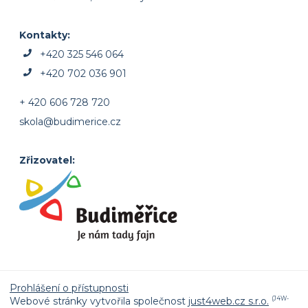
Kontakty:
+420 325 546 064
+420 702 036 901
+ 420 606 728 720
skola@budimerice.cz
Zřizovatel:
Prohlášení o přístupnosti
Webové stránky vytvořila společnost
just4web.cz s.r.o.
(J4W-