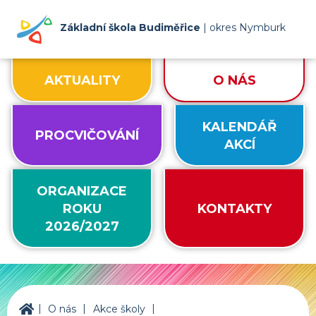
Základní škola Budiměřice
| okres Nymburk
AKTUALITY
O NÁS
KALENDÁŘ
PROCVIČOVÁNÍ
AKCÍ
ORGANIZACE
ROKU
KONTAKTY
2026/2027
|
|
|
ZŠ Budiměřice
O nás
Akce školy