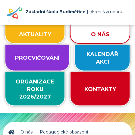
Základní škola Budiměřice
| okres Nymburk
AKTUALITY
O NÁS
KALENDÁŘ
PROCVIČOVÁNÍ
AKCÍ
ORGANIZACE
ROKU
KONTAKTY
2026/2027
|
|
ZŠ Budiměřice
O nás
Pedagogické obsazení