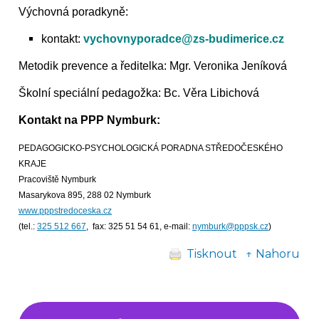
Výchovná poradkyně:
Mgr. Jaroslava Nováková
kontakt:
vychovnyporadce@zs-budimerice.cz
Metodik prevence a ředitelka: Mgr. Veronika Jeníková
Školní speciální pedagožka: Bc. Věra Libichová
Kontakt na PPP Nymburk:
PEDAGOGICKO-PSYCHOLOGICKÁ PORADNA STŘEDOČESKÉHO
KRAJE
Pracoviště Nymburk
Masarykova 895, 288 02 Nymburk
www.pppstredoceska.cz
(tel.:
325 512 667
, fax: 325 51 54 61, e-mail:
nymburk@pppsk.cz
)
Tisknout
↑ Nahoru