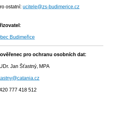
ro ostatní:
ucitele@zs-budimerice.cz
řizovatel
:
bec Budimeřice
ověřenec pro ochranu osobních dat:
UDr. Jan Šťastný, MPA
tastny@catania.cz
420 777 418 512