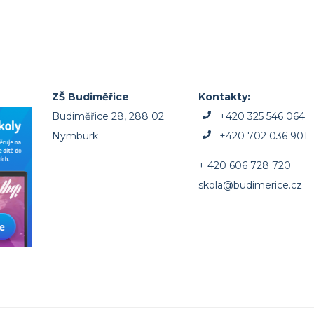
ZŠ Budiměřice
Kontakty:
Budiměřice 28, 288 02
+420 325 546 064
Nymburk
+420 702 036 901
+ 420 606 728 720
skola@budimerice.cz