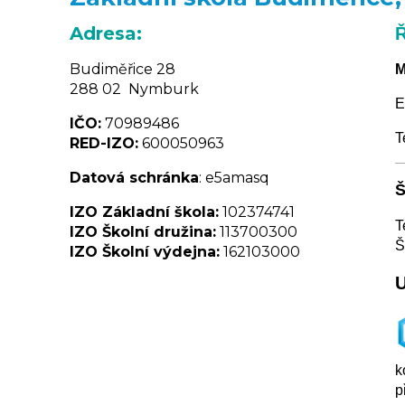
Adresa:
Ř
Budiměřice 28
M
288 02 Nymburk
E
IČO:
70989486
T
RED-IZO:
600050963
Datová schránka
: e5amasq
Š
IZO Základní škola:
102374741
T
IZO Školní družina:
113700300
Š
IZO Školní výdejna:
162103000
U
k
p