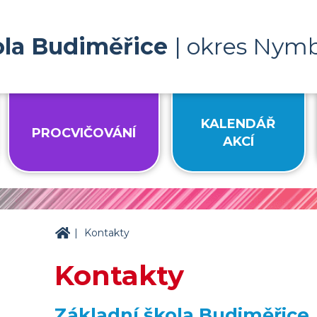
ola Budiměřice
| okres Nym
KALENDÁŘ
PROCVIČOVÁNÍ
AKCÍ
|
ZŠ Budiměřice
Kontakty
Kontakty
Základní škola Budiměřice