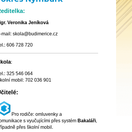
editelka:
gr. Veronika Jeníková
-mail: skola@budimerice.cz
el.: 606 728 720
kola
:
el.: 325 546 064
kolní mobil: 702 036 901
čitelé:
Pro rodiče: omluvenky a
omunikace s vyučujícími přes systém
Bakaláři
,
řípadně přes školní mobil.