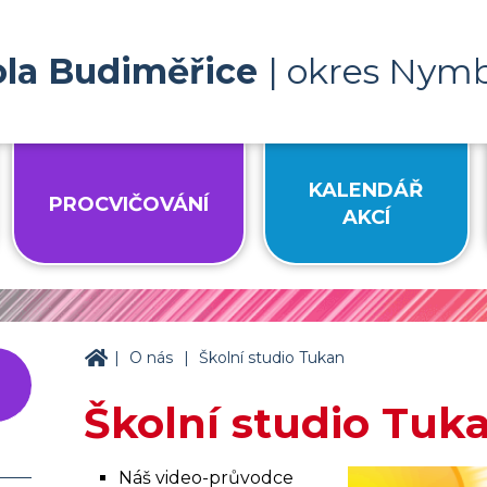
ola Budiměřice
| okres Nym
KALENDÁŘ
PROCVIČOVÁNÍ
AKCÍ
|
|
ZŠ Budiměřice
O nás
Školní studio Tukan
Školní studio Tuk
Náš video-průvodce