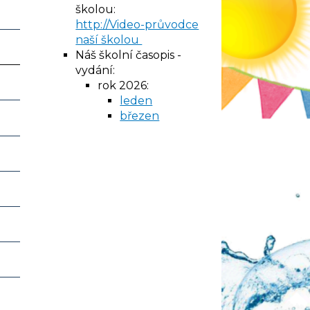
školou:
http://Video-průvodce
naší školou
Náš školní časopis -
vydání:
rok 2026:
leden
březen