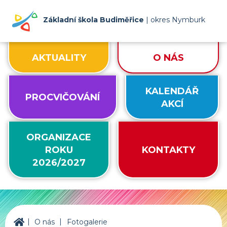
Základní škola Budiměřice
| okres Nymburk
AKTUALITY
O NÁS
KALENDÁŘ
PROCVIČOVÁNÍ
AKCÍ
ORGANIZACE
ROKU
KONTAKTY
2026/2027
|
|
ZŠ Budiměřice
O nás
Fotogalerie