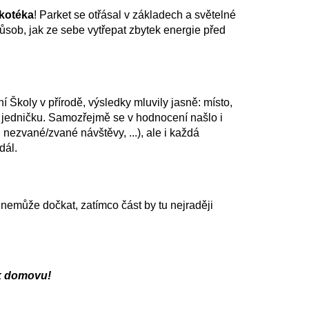
skotéka
! Parket se otřásal v základech a světelné
způsob, jak ze sebe vytřepat zbytek energie před
 Školy v přírodě, výsledky mluvily jasně: místo,
na jedničku. Samozřejmě se v hodnocení našlo i
 nezvané/zvané návštěvy, ...), ale i každá
dál.
, nemůže dočkat, zatímco část by tu nejraději
 k domovu!