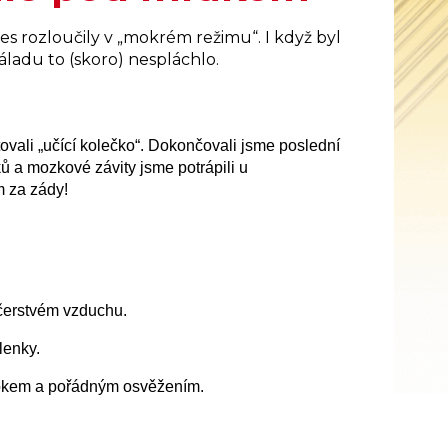
 rozloučily v „mokrém režimu“. I když byl
ladu to (skoro) nespláchlo.
ovali „učící kolečko“. Dokončovali jsme poslední
ů a mozkové závity jsme potrápili u
m za zády!
 čerstvém vzduchu.
lenky.
kokem a pořádným osvěžením.