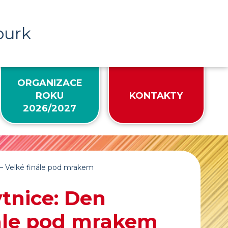
burk
ORGANIZACE
ROKU
KONTAKTY
2026/2027
 – Velké finále pod mrakem
ytnice: Den
nále pod mrakem