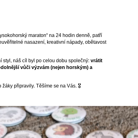
„vysokohorský maraton“ na 24 hodin denně, patří
věřitelné nasazení, kreativní nápady, obětavost
 styl, náš cíl byl po celou dobu společný:
vrátit
odolnější vůči výzvám
(nejen horským)
a
 žáky připravily. Těšíme se na Vás.
🎖️