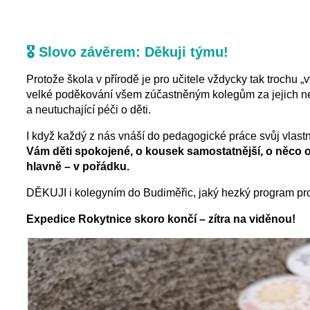
🎖️ Slovo závěrem: Děkuji týmu!
Protože škola v přírodě je pro učitele vždycky tak trochu 
velké poděkování všem zúčastněným kolegům za jejich neu
a neutuchající péči o děti.
I když každý z nás vnáší do pedagogické práce svůj vlastní
Vám děti spokojené, o kousek samostatnější, o něco 
hlavně – v pořádku.
DĚKUJI i kolegyním do Budiměřic, jaký hezký program pro
Expedice Rokytnice skoro končí – zítra na viděnou!