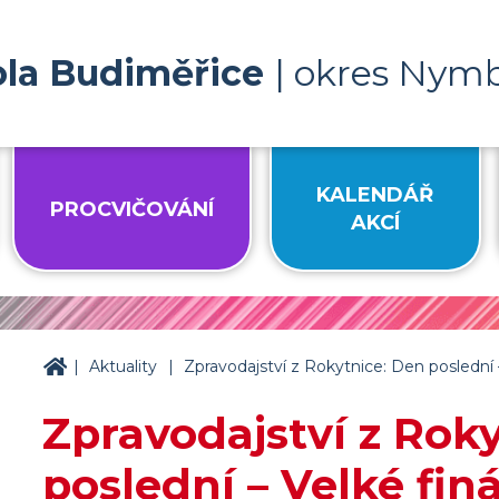
ola Budiměřice
| okres Nym
KALENDÁŘ
PROCVIČOVÁNÍ
AKCÍ
|
|
ZŠ Budiměřice
Aktuality
Zpravodajství z Rokytnice: Den poslední
Zpravodajství z Rok
poslední – Velké fi