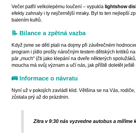
Večer patřil velkolepému loučení – vypukla
lightshow di
efekty zahnaly i ty nejčernější mraky. Byl to ten nejlepší 
balením kufrů.
📝 Bilance a zpětná vazba
Když jsme se dětí ptali na dojmy při závěrečném hodnocení
program i jídlo prošly náročným testem dětských kritiků 
pár „much“ (čti jako klepání na dveře některých spolužáků,
moucha má svůj význam a učí nás, jak příště doletět ještě 
🚌 Informace o návratu
Nyní už v pokojích zavládl klid. Většina se na Vás, rodiče
zůstala prý až do prázdnin.
Zítra v 9:30 nás vyzvedne autobus a míříme