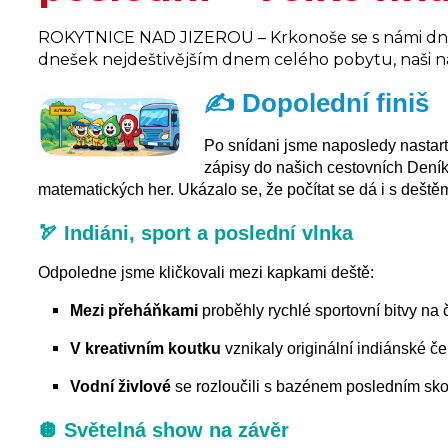
ROKYTNICE NAD JIZEROU – Krkonoše se s námi dnes
dnešek nejdeštivějším dnem celého pobytu, naši ná
✍️ Dopolední finiš
Po snídani jsme naposledy nastart
zápisy do našich cestovních Deník
matematických her. Ukázalo se, že počítat se dá i s deště
🏹 Indiáni, sport a poslední vlnka
Odpoledne jsme kličkovali mezi kapkami deště:
Mezi přeháňkami
proběhly rychlé sportovní bitvy na
V kreativním koutku
vznikaly originální indiánské če
Vodní živlové
se rozloučili s bazénem posledním s
🪩 Světelná show na závěr