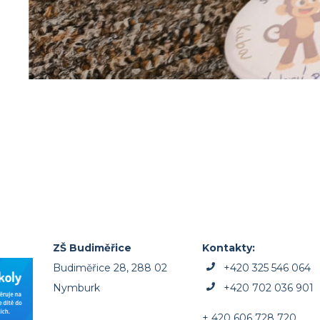
ZŠ Budiměřice
Kontakty:
Budiměřice 28, 288 02
+420 325 546 064
Nymburk
+420 702 036 901
+ 420 606 728 720