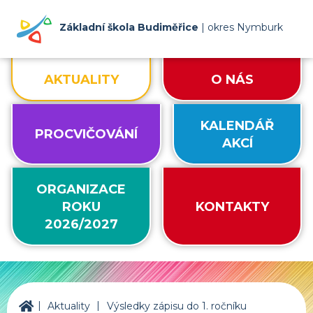
Základní škola Budiměřice
| okres Nymburk
AKTUALITY
O NÁS
KALENDÁŘ
PROCVIČOVÁNÍ
AKCÍ
ORGANIZACE
ROKU
KONTAKTY
2026/2027
|
|
ZŠ Budiměřice
Aktuality
Výsledky zápisu do 1. ročníku