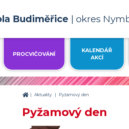
ola Budiměřice
| okres Nym
KALENDÁŘ
PROCVIČOVÁNÍ
AKCÍ
|
|
ZŠ Budiměřice
Aktuality
Pyžamový den
Pyžamový den