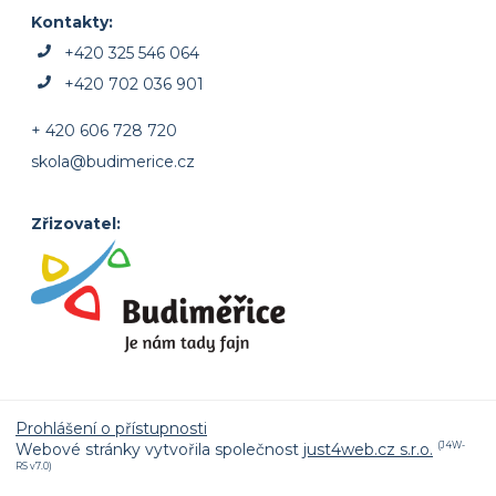
Kontakty:
+420 325 546 064
+420 702 036 901
+ 420 606 728 720
skola@budimerice.cz
Zřizovatel:
Prohlášení o přístupnosti
Webové stránky vytvořila společnost
just4web.cz s.r.o.
(J4W-
RS v7.0)