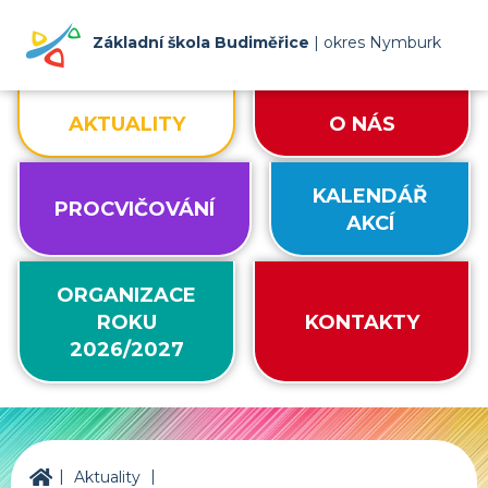
Základní škola Budiměřice
| okres Nymburk
AKTUALITY
O NÁS
KALENDÁŘ
PROCVIČOVÁNÍ
AKCÍ
ORGANIZACE
ROKU
KONTAKTY
2026/2027
|
|
ZŠ Budiměřice
Aktuality