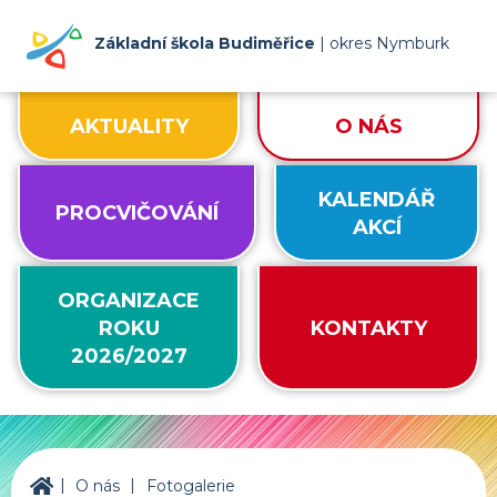
Základní škola Budiměřice
| okres Nymburk
AKTUALITY
O NÁS
KALENDÁŘ
PROCVIČOVÁNÍ
AKCÍ
ORGANIZACE
ROKU
KONTAKTY
2026/2027
|
|
ZŠ Budiměřice
O nás
Fotogalerie